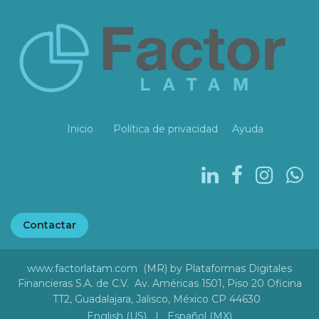
Inicio
Política de privacidad
Ayuda
Contactar
www.factorlatam.com
(MR) by Plataformas Digitales
Financieras S.A. de C.V. Av. Américas 1501, Piso 20 Oficina
TT2, Guadalajara, Jalisco, México CP 44630
English (US)
|
Español (MX)