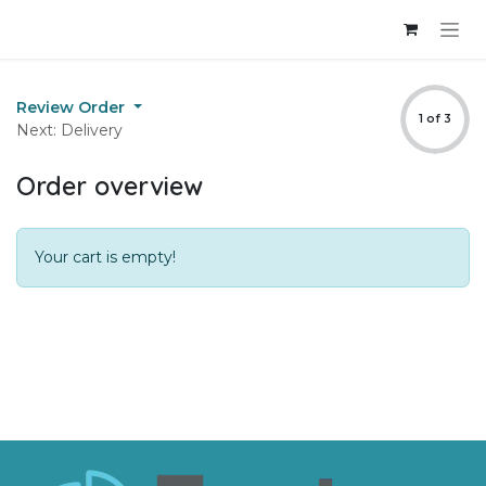
Skip to Content
Review Order
1 of 3
Next: Delivery
Order overview
Your cart is empty!