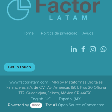
Home
Política de privacidad
Ayuda
Get in touch
www.factorlatam.com
(MR) by Plataformas Digitales
Financieras S.A. de C.V. Av. Américas 1501, Piso 20 Oficina
TT2, Guadalajara, Jalisco, México CP 44630
English (US)
|
Español (MX)
Powered by
- The #1
Open Source eCommerce