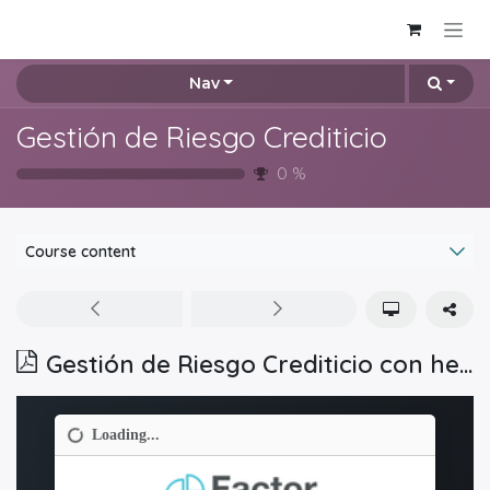
Skip to Content
Nav
Gestión de Riesgo Crediticio
0
%
Course content
Gestión de Riesgo Crediticio con herramientas de ML