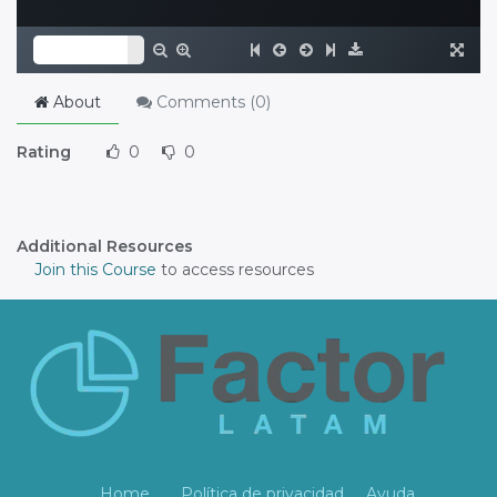
About
Comments (
0
)
Rating
0
0
Additional Resources
Join this Course
to access resources
Home
Política de privacidad
Ayuda